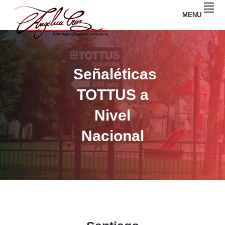
Skip
Skip
MENU
to
to
Estrategia
primary
main
ANGELICA
y
Logistica
navigation
content
CRUZ
Publicitaria
Señaléticas
TOTTUS a
Nivel
Nacional